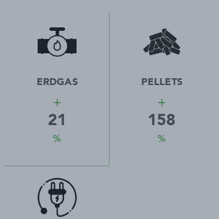
ERDGAS
PELLETS
add
add
21
158
%
%