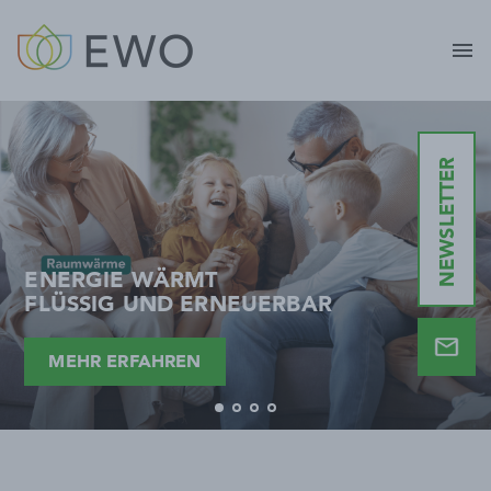
menu
NEWSLETTER
ENERGIE WÄRMT
FLÜSSIG UND ERNEUERBAR
MEHR ERFAHREN