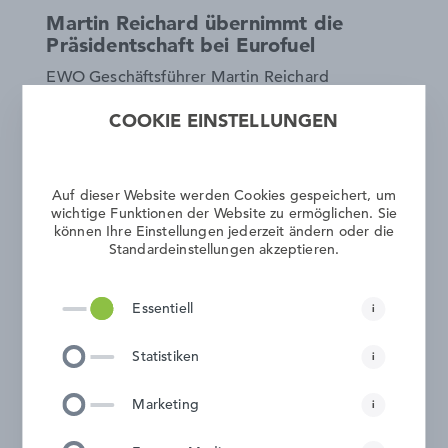
Martin Reichard übernimmt die
Präsidentschaft bei Eurofuel
EWO Geschäftsführer Martin Reichard
übernimmt die Funktion des Präsidenten von
COOKIE EINSTELLUNGEN
Eurofuel ab 2027 von Moritz Bellingen (en2x,
Deutschland).
MEHR ERFAHREN
Auf dieser Website werden Cookies gespeichert, um
wichtige Funktionen der Website zu ermöglichen. Sie
können Ihre Einstellungen jederzeit ändern oder die
Standardeinstellungen akzeptieren.
Essentiell
i
Statistiken
i
Marketing
i